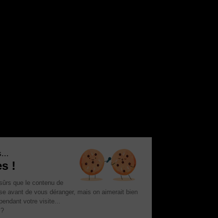
c'est nous...
 Cookies !
tendu d'être sûrs que le contenu de
 vous intéresse avant de vous déranger, mais on aimerait bien
compagner pendant votre visite...
OK pour vous ?